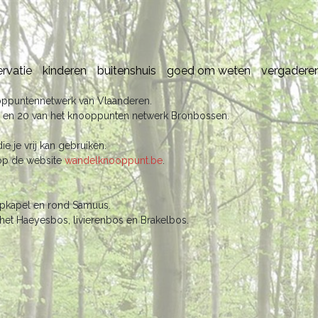
ervatie
kinderen
buitenshuis
goed om weten
vergadere
oppuntennetwerk van Vlaanderen.
16 en 20 van het knooppunten netwerk Bronbossen.
e je vrij kan gebruiken.
n op de website
wandelknooppunt.be
.
epkapel en rond Samuus.
 het Haeyesbos, livierenbos en Brakelbos.