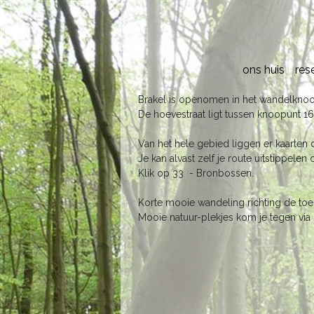
ons huis
res
Brakel is openomen in het wandelkno
De hoevestraat ligt tussen knoopunt 
Van het hele gebied liggen er kaarten di
Je kan alvast zelf je route uitstippele
Klik op 33 - Bronbossen.
Korte mooie wandeling richting de to
Mooie natuur-plekjes kom je tegen via